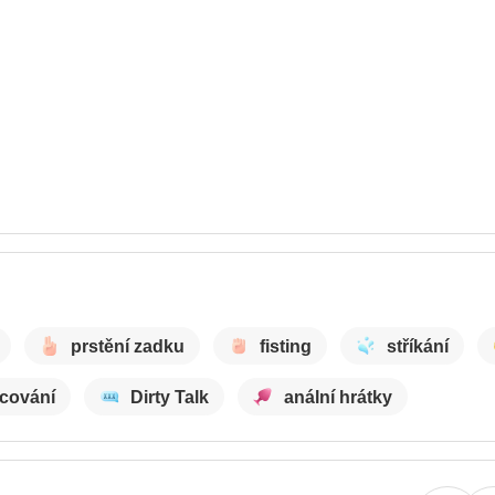
prstění zadku
fisting
stříkání
cování
Dirty Talk
anální hrátky