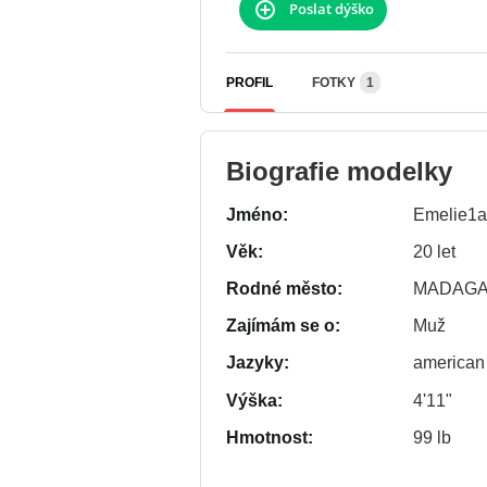
Poslat dýško
PROFIL
FOTKY
1
Biografie modelky
Jméno:
Emelie1a
Věk:
20 let
Rodné město:
MADAGA
Zajímám se o:
Muž
Jazyky:
american
Výška:
4'11"
Hmotnost:
99 lb