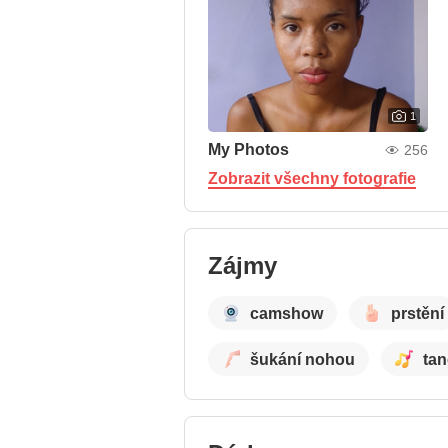
1
My Photos
256
Zobrazit všechny fotografie
Zájmy
camshow
prstění
šukání nohou
tan