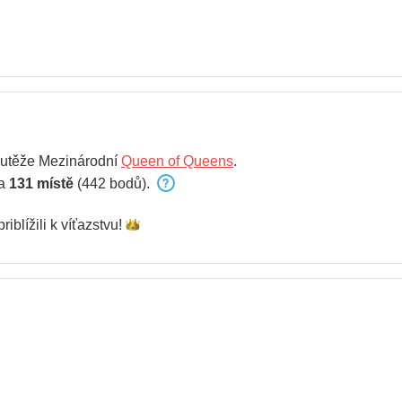
outěže Mezinárodní
Queen of Queens
.
na
131 místě
(442 bodů).
riblížili k
víťazstvu!