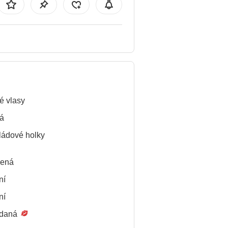
é vlasy
á
ádové holky
lená
ní
ní
daná