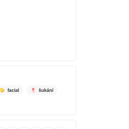
facial
šukání