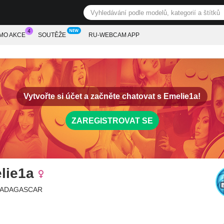
MO AKCE
SOUTĚŽE
RU-WEBCAM APP
Vytvořte si účet a začněte chatovat s
Emelie1a!
ZAREGISTROVAT SE
lie1a
 MADAGASCAR