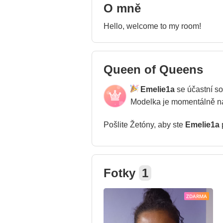
O mně
Hello, welcome to my room!
Queen of Queens
Emelie1a
se účastní s
Modelka je momentálně 
Pošlite Žetóny, aby ste
Emelie1a
p
Fotky
1
ZDARMA